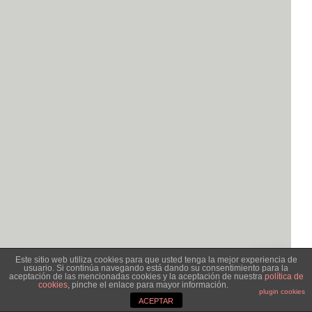
Este sitio web utiliza cookies para que usted tenga la mejor experiencia de
usuario. Si continúa navegando está dando su consentimiento para la
aceptación de las mencionadas cookies y la aceptación de nuestra
política de
cookies
, pinche el enlace para mayor información.
plugin cookies
ACEPTAR